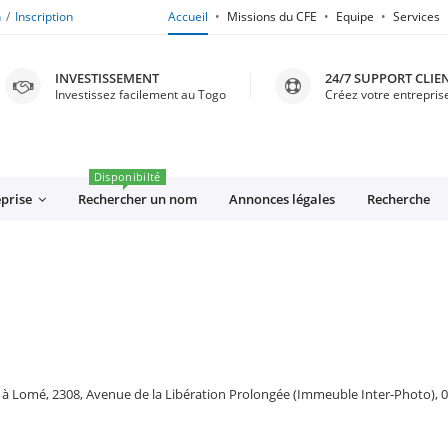
n
Inscription
Accueil
Missions du CFE
Equipe
Services
INVESTISSEMENT
24/7 SUPPORT CLIE
Investissez facilement au Togo
Créez votre entreprise
Disponibilté
eprise
Rechercher un nom
Annonces légales
Recherche
omé, 2308, Avenue de la Libération Prolongée (Immeuble Inter-Photo), 01B