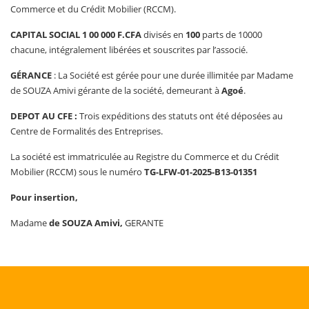
Commerce et du Crédit Mobilier (RCCM).
CAPITAL SOCIAL
1
00
000 F.CFA
divisés en
10
0
parts de 10000
chacune, intégralement libérées et souscrites par l’associé.
GÉRANCE
: La Société est gérée pour une durée illimitée par Madame
de SOUZA Amivi gérante de la société, demeurant à
A
goé
.
DEPOT AU CFE :
Trois expéditions des statuts ont été déposées au
Centre de Formalités des Entreprises.
La société est immatriculée au Registre du Commerce et du Crédit
Mobilier (RCCM) sous le numéro
TG-LFW-01-202
5
-B1
3
-013
51
Pour insertion,
Madame
de SOUZA Amivi
,
GERANTE