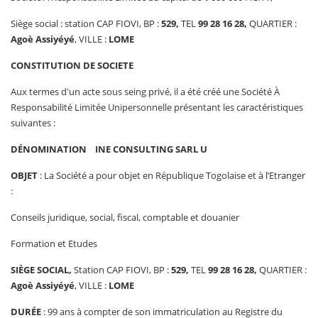
Siège social : station CAP FIOVI, BP :
529,
TEL
9
9
28 16
28
,
QUARTIER :
A
goè Assiyéyé
, VILLE :
LOME
CONSTITUTION DE SOCIETE
Aux termes d'un acte sous seing privé, il a été créé une Société À
Responsabilité Limitée Unipersonnelle présentant les caractéristiques
suivantes :
DÉNOMINATION
INE CONSULTING
SARL
U
OBJET
: La Société a pour objet en République Togolaise et à l’Etranger
:
Conseils juridique, social, fiscal, comptable et douanier
Formation et Etudes
SIÈGE SOCIAL,
Station CAP FIOVI, BP :
529,
TEL
9
9
28 16
28
,
QUARTIER :
A
goè Assiyéyé
, VILLE :
LOME
DURÉE
: 99 ans à compter de son immatriculation au Registre du