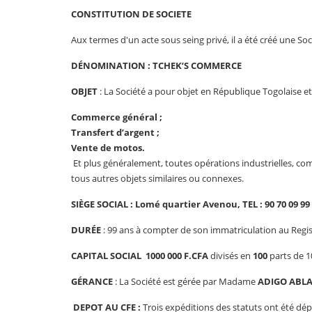
CONSTITUTION DE SOCIETE
Aux termes d'un acte sous seing privé, il a été créé une So
DÉNOMINATION
: TCHEK’S COMMERCE
OBJET
: La Société a pour objet en République Togolaise et 
Commerce général ;
Transfert d’argent ;
Vente de motos.
Et plus généralement, toutes opérations industrielles, com
tous autres objets similaires ou connexes.
SIÈGE SOCIAL
:
Lomé quartier Avenou, TEL : 90 70 09 99
DURÉE
: 99 ans à compter de son immatriculation au Regi
CAPITAL SOCIAL 1000 000 F.CFA
divisés en
100
parts de 1
GÉRANCE
: La Société est gérée par Madame
ADIGO ABLA
DEPOT AU CFE :
Trois expéditions des statuts ont été dé