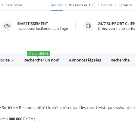
n
Inscription
Accueil
Missions du CFE
Equipe
Services
INVESTISSEMENT
24/7 SUPPORT CLIE
Investissez facilement au Togo
Créez votre entreprise
Disponibilté
eprise
Rechercher un nom
Annonces légales
Recherche
e Société A Responsabilité Limitée présentant les caractéristiques suivantes :
l de
1 000 000
F.CFA ;