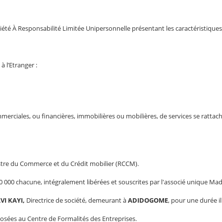
ciété À Responsabilité Limitée Unipersonnelle présentant les caractéristiques
à l’Etranger :
merciales, ou financières, immobilières ou mobilières, de services se rattach
stre du Commerce et du Crédit mobilier (RCCM).
0 000 chacune, intégralement libérées et souscrites par l'associé unique M
VI KAYI
,
Directrice de société, demeurant à
ADIDOGOME
, pour une durée il
posées au Centre de Formalités des Entreprises.