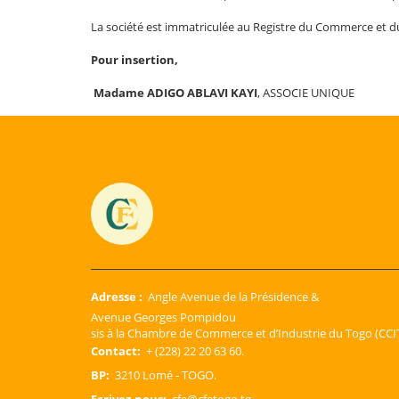
La société est immatriculée au Registre du Commerce et 
Pour insertion,
Madame
ADIGO ABLAVI KAYI
, ASSOCIE UNIQUE
Adresse :
Angle Avenue de la Présidence &
Avenue Georges Pompidou
sis à la Chambre de Commerce et d’Industrie du Togo (CCIT
Contact:
+ (228) 22 20 63 60.
BP:
3210 Lomé - TOGO.