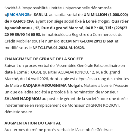
Société à Responsabilité Limitée Unipersonnelle dénommée
«
JIMCHANGE
»
-SARL U
, au capital social de
UN MILLION (1.000.000)
de FRANCS CFA
, ayant son siège social fixé
à
Lomé (Togo),
Quartier
Agbadahonou , 12, Rue du grand Marché, 04 BP : 60,
Tél : (228)
23
20 99 39/90 14 60 98
, immatriculée au Registre du Commerce et du
Crédit Mobilier sous le numéro
RCCM N°
TG-LOM 2013 B 669
et
modifié sous le
N°TG-LFW-01-2024-M-10623.
CHANGEMENT DE GERANT DE LA SOCIETE
Suivant un procès-verbal de l’Assemblée Générale Extraordinaire en
date à Lomé (TOGO), quartier AGBADAHONOU, 12, Rue du grand
Marché, du 14 Avril 2026, dont copie est déposée au rang des minutes
de Maître
KADJAKA-ABOUGNIMA Molgah
, Notaire à Lomé, l’Associé
unique de ladite société a procédé à la nomination de Monsieur
SALAMI NADJIMOU
au poste de gérant de la société pour une durée
indéterminée en remplacement de Monsieur DJIGNON KODJOVI
,
démissionnaire.
AUGMENTATION DU CAPITAL
Aux termes du même procès-verbal de l’Assemblée Générale