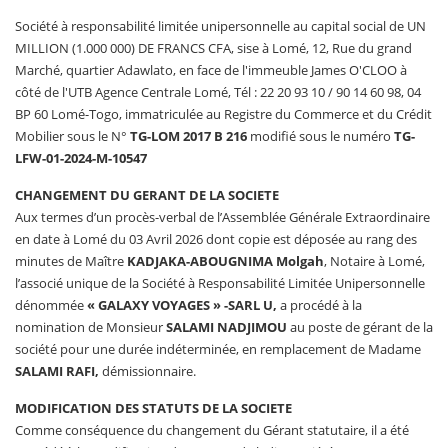
Société à responsabilité limitée unipersonnelle au capital social de UN
MILLION (1.000 000) DE FRANCS CFA, sise à Lomé, 12, Rue du grand
Marché, quartier Adawlato, en face de l'immeuble James O'CLOO à
côté de l'UTB Agence Centrale Lomé, Tél : 22 20 93 10 / 90 14 60 98, 04
BP 60 Lomé-Togo, immatriculée au Registre du Commerce et du Crédit
Mobilier sous le N°
TG-LOM 2017 B 216
modifié sous le numéro
TG-
LFW-01-2024-M-10547
CHANGEMENT DU GERANT DE LA SOCIETE
Aux termes d’un procès-verbal de l’Assemblée Générale Extraordinaire
en date à Lomé du 03 Avril 2026 dont copie est déposée au rang des
minutes de Maître
KADJAKA-ABOUGNIMA Molgah
, Notaire à Lomé,
l’associé unique de la Société à Responsabilité Limitée Unipersonnelle
dénommée
«
GALAXY VOYAGES
» -SARL U
,
a procédé à la
nomination de Monsieur
SALAMI NADJIMOU
au poste de gérant de la
société pour une durée indéterminée, en remplacement de Madame
SALAMI RAFI,
démissionnaire.
MODIFICATION DES STATUTS DE LA SOCIETE
Comme conséquence du changement du Gérant statutaire, il a été