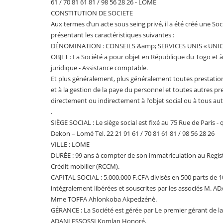
61 / 70 81 61 81 / 98 56 28 26 - LOME
CONSTITUTION DE SOCIETE
Aux termes d’un acte sous seing privé, il a été créé une So
présentant les caractéristiques suivantes :
DÉNOMINATION : CONSEILS &amp; SERVICES UNIS « UNIC
OBJET : La Société a pour objet en République du Togo et à l’
juridique - Assistance comptable.
Et plus généralement, plus généralement toutes prestation
et à la gestion de la paye du personnel et toutes autres pr
directement ou indirectement à l’objet social ou à tous aut
.
SIÈGE SOCIAL : Le siège social est fixé au 75 Rue de Paris 
Dekon – Lomé Tel. 22 21 91 61 / 70 81 61 81 / 98 56 28 26
VILLE : LOME
DURÉE : 99 ans à compter de son immatriculation au Regi
Crédit mobilier (RCCM).
CAPITAL SOCIAL : 5.000.000 F.CFA divisés en 500 parts de 
intégralement libérées et souscrites par les associés M.
Mme TOFFA Ahlonkoba Akpedzénè.
GÉRANCE : La Société est gérée par Le premier gérant de l
ADANLESSOSSI Komlan Honoré,