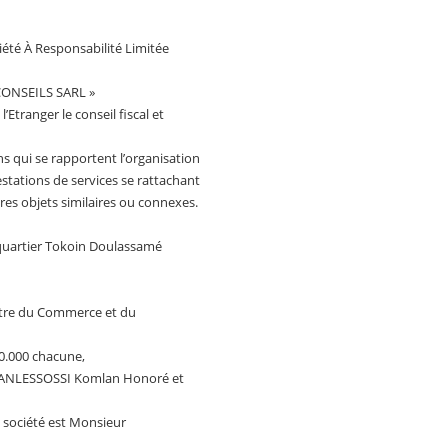
ciété À Responsabilité Limitée
ONSEILS SARL »
Etranger le conseil fiscal et
s qui se rapportent l’organisation
estations de services se rattachant
res objets similaires ou connexes.
- quartier Tokoin Doulassamé
stre du Commerce et du
10.000 chacune,
 ADANLESSOSSI Komlan Honoré et
a société est Monsieur