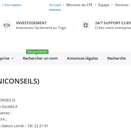
n
Inscription
Accueil
Missions du CFE
Equipe
Services
INVESTISSEMENT
24/7 SUPPORT CLIE
Investissez facilement au Togo
Créez votre entreprise
Disponibilté
eprise
Rechercher un nom
Annonces légales
Recherche
NICONSEILS)
ONSEILS)
e Société A
antes :
FA ;
é Dekon Lomé – Tél. 22 21 91