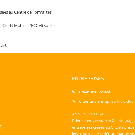
osées au Centre de Formalités
 Crédit Mobilier (RCCM) sous le
rant
ENTREPRISES
Créer une Société
Créer une Entreprise Individuel
ANNONCES LEGALES
Prière envoyer sur cfe@cfetogo.tg l
).
entreprises créées au CFE en préci
légale suivie de la dénomination so