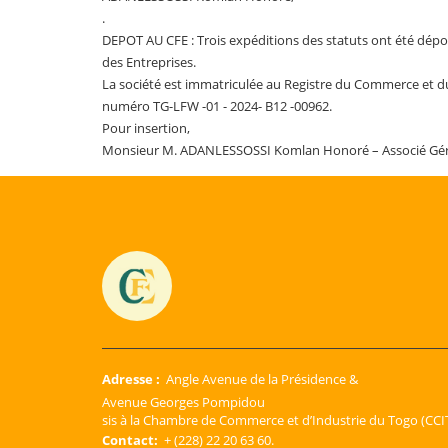
.
DEPOT AU CFE : Trois expéditions des statuts ont été dép
des Entreprises.
La société est immatriculée au Registre du Commerce et du
numéro TG-LFW -01 - 2024- B12 -00962.
Pour insertion,
Monsieur M. ADANLESSOSSI Komlan Honoré – Associé Gé
Adresse :
Angle Avenue de la Présidence &
Avenue Georges Pompidou
sis à la Chambre de Commerce et d’Industrie du Togo (CCIT
Contact:
+ (228) 22 20 63 60.