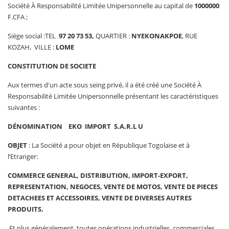
Société À Responsabilité Limitée Unipersonnelle au capital de
1000000
F.CFA ;
Siège social :TEL
97 20 73 53
,
QUARTIER :
NYEKONAKPOE
, RUE
KOZAH, VILLE :
LOME
CONSTITUTION DE SOCIETE
Aux termes d'un acte sous seing privé, il a été créé une Société À
Responsabilité Limitée Unipersonnelle présentant les caractéristiques
suivantes :
DÉNOMINATION
EKO IMPORT
S.A.R.L U
OBJET
: La Société a pour objet en République Togolaise et à
l’Etranger:
COMMERCE GENERAL,
DISTRIBUTION,
IMPORT-EXPORT
,
REPRESENTATION, NEGOCES, VENTE DE MOTOS, VENTE DE PIECES
DETACHEES ET ACCESSOIRES, VENTE DE DIVERSES AUTRES
PRODUITS.
Et plus généralement, toutes opérations industrielles, commerciales,