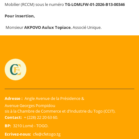
Mobilier (RCCM) sous le numéro
TG-LOMLFW-01-2026-B13-00346
Pour insertion,
Monsieur
AKPOVO Aulux Topiace
, Associé Unique.
Adresse :
Angle Avenue de la Présidence &
Avenue Georges Pompidou
sis à la Chambre de Commerce et d’Industrie du Togo (CCIT).
Contact:
+ (228) 22 20 63 60.
BP:
3210 Lomé - TOGO.
Ecrivez-nous:
cfe@cfetogo.tg