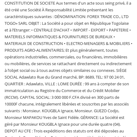
CONSTITUTION DE SOCIETE Aux termes d'un acte sous seing privé, il a
été créé une Société À Responsabilité Limitée présentant les
caractéristiques suivantes : DÉNOMINATION: FOREX TRADE CO., LTD
TOGO» SARL OBJET : La Société a pour objet en République Togolaise
et à l’Etranger: • CENTRALE D’ACHAT • IMPORT - EXPORT • PAPETERIE •
MATERIELS INFORMATIQUES & FOURNITURES DE BUREAUX •
MATERIAUX DE CONSTRUCTION • ELECTRO-MENAGERS & MOBILIERS •
PRODUITS AGRO-ALIMENTAIRES; Et plus généralement, toutes
opérations industrielles, commerciales, ou financières, immobilières
ou mobilières, de services se rattachant directement ou indirectement
à l’objet social ou à tous autres objets similaires ou connexes. SIÈGE
SOCIAL Adawlato Rue du Grand marché, BP: 8689, TEL: 97 00 24 01,
QUARTIER : Adawlato, VILLE : LOME DURÉE : 99 ans à compter de son
immatriculation au Registre du Commerce et du Crédit Mobilier
(RCCM). CAPITAL SOCIAL: 3 000 000 F.CFA divisé en 300 parts de
10000F chacune, intégralement libérées et souscrites par les associés
suivants : Monsieur. KOUGBLA Ignace, Monsieur. GUEZO Codjo,
Monsieur MAPAKOU Yves de Saint Fidèle. GÉRANCE: La Société est
géré par Monsieur KOUGBLA Ignace pour une durée quatre (04).
DEPOT AU CFE : Trois expéditions des statuts ont été déposées au