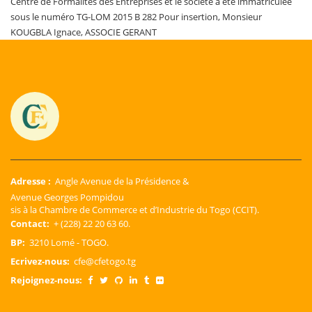
Centre de Formalités des Entreprises et le société a été immatriculée
sous le numéro TG-LOM 2015 B 282 Pour insertion, Monsieur
KOUGBLA Ignace, ASSOCIE GERANT
Adresse :
Angle Avenue de la Présidence &
Avenue Georges Pompidou
sis à la Chambre de Commerce et d’Industrie du Togo (CCIT).
Contact:
+ (228) 22 20 63 60.
BP:
3210 Lomé - TOGO.
Ecrivez-nous:
cfe@cfetogo.tg
Rejoignez-nous: