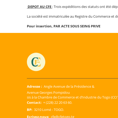
DEPOT AU CFE
: Trois expéditions des statuts ont été dé
La société est immatriculée au Registre du Commerce et 
Pour insertion
,
PAR ACTE SOUS SEING PRIVE
Adresse :
Angle Avenue de la Présidence &
Avenue Georges Pompidou
sis à la Chambre de Commerce et d’Industrie du Togo (CCIT
Contact:
+ (228) 22 20 63 60.
BP:
3210 Lomé - TOGO.
Ecrivez-nous:
cfe@cfetogo.tg