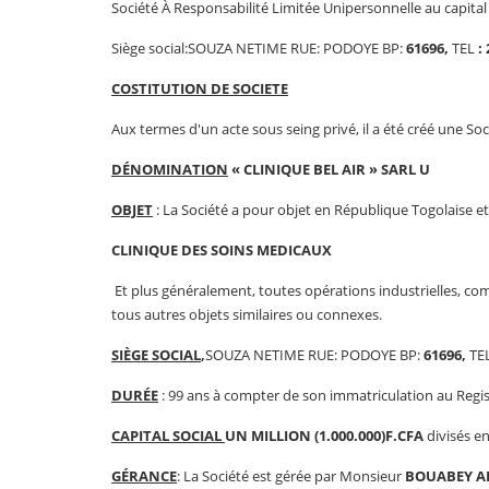
Société À Responsabilité Limitée Unipersonnelle au capita
Siège social:SOUZA NETIME RUE: PODOYE BP:
61696,
TEL
:
COSTITUTION DE SOCIETE
Aux termes d'un acte sous seing privé, il a été créé une So
DÉNOMINATION
« CLINIQUE BEL AIR » SARL U
OBJET
: La Société a pour objet en République Togolaise et 
CLINIQUE DES SOINS MEDICAUX
Et plus généralement, toutes opérations industrielles, com
tous autres objets similaires ou connexes.
SIÈGE SOCIAL
,
SOUZA NETIME RUE: PODOYE BP:
61696,
TE
DURÉE
: 99 ans à compter de son immatriculation au Regi
CAPITAL SOCIAL
UN MILLION (1.000.000)F.CFA
divisés e
GÉRANCE
: La Société est gérée par Monsieur
BOUABEY 