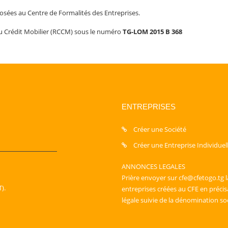
posées au Centre de Formalités des Entreprises.
du Crédit Mobilier (RCCM) sous le numéro
TG-LOM 2015 B 368
ENTREPRISES
Créer une Société
Créer une Entreprise Individuel
ANNONCES LEGALES
Prière envoyer sur cfe@cfetogo.tg l
).
entreprises créées au CFE en préci
légale suivie de la dénomination so