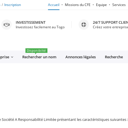
n
Inscription
Accueil
Missions du CFE
Equipe
Services
INVESTISSEMENT
24/7 SUPPORT CLIE
Investissez facilement au Togo
Créez votre entreprise
Disponibilté
eprise
Rechercher un nom
Annonces légales
Recherche
e Société A Responsabilité Limitée présentant les caractéristiques suivantes :