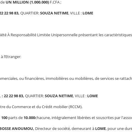
l de
UN MILLION (1.000.000)
F.CFA ;
 22 22 98 83
,
QUARTIER:
SOUZA NETIME
, VILLE :
LOME
ciété À Responsabilité Limitée Unipersonnelle présentant les caractéristiques
à l’Etranger:
merciales, ou financières, immobilières ou mobilières, de services se rattach
L
: 22 22 98 83
,
QUARTIER:
SOUZA NETIME
, VILLE :
LOME
stre du Commerce et du Crédit mobilier (RCCM).
n
100
parts de
10.000
chacune, intégralement libérées et souscrites par l'as
ABOSSE ANOUMOU
,
Directeur de société, demeurant à
LOME
, pour une duré