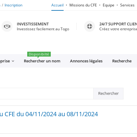
n
Inscription
Accueil
Missions du CFE
Equipe
Services
INVESTISSEMENT
24/7 SUPPORT CLIE
Investissez facilement au Togo
Créez votre entreprise
Disponibilté
eprise
Rechercher un nom
Annonces légales
Recherche
Rechercher
au CFE du 04/11/2024 au 08/11/2024